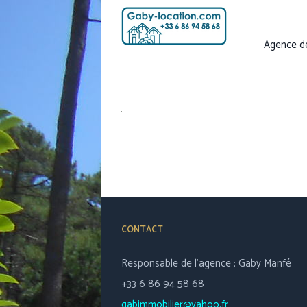
Passer
au
Agence d
contenu
CONTACT
Responsable de l’agence : Gaby Manfé
+33 6 86 94 58 68
gabimmobilier@yahoo.fr